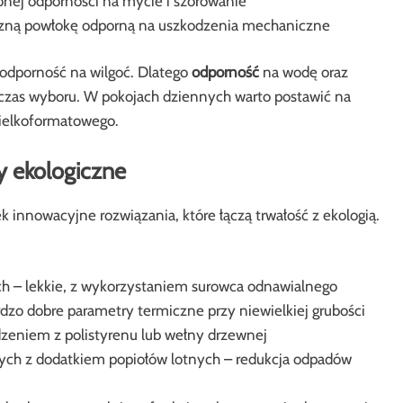
onej odporności na mycie i szorowanie
zną powłokę odporną na uszkodzenia mechaniczne
 odporność na wilgoć. Dlatego
odporność
na wodę oraz
czas wyboru. W pokojach dziennych warto postawić na
wielkoformatowego.
y ekologiczne
innowacyjne rozwiązania, które łączą trwałość z ekologią.
ch – lekkie, z wykorzystaniem surowca odnawialnego
ardzo dobre parametry termiczne przy niewielkiej grubości
dzeniem z polistyrenu lub wełny drzewnej
ch z dodatkiem popiołów lotnych – redukcja odpadów