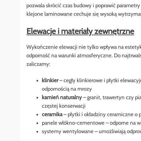
pozwala skrócić czas budowy i poprawić parametry 
klejone laminowane cechuje się wysoką wytrzymało
Elewacje i materiały zewnętrzne
Wykończenie elewacji nie tylko wpływa na estetyk
odporność na warunki atmosferyczne. Do najtrwal
zaliczamy:
klinkier
– cegły klinkierowe i płytki elewacy
odpornością na mrozy
kamień naturalny
– granit, trawertyn czy p
częstej konserwacji
ceramika
– płytki i okładziny ceramiczne o 
panele włókno-cementowe – odporne na wil
systemy wentylowane – umożliwiają odprowa