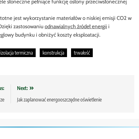
ele słoneczne pełniące funkcję osłony przeciwsłonecznej
totne jest wykorzystanie materiałów o niskiej emisji CO2 w
. Dzięki zastosowaniu
odnawialnych źródeł energii
i
glowy budynku i obniżyć koszty eksploatacji.
izolacja termiczna
konstrukcja
trwałość
us:
Next:
rze
Jak zaplanować energooszczędne oświetlenie