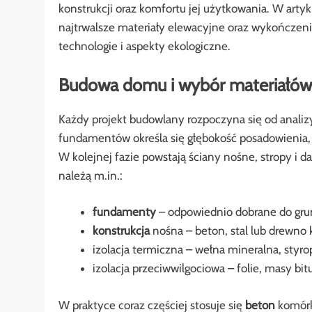
konstrukcji oraz komfortu jej użytkowania. W ar
najtrwalsze materiały elewacyjne oraz wykończe
technologie i aspekty ekologiczne.
Budowa domu i wybór materiałów
Każdy projekt budowlany rozpoczyna się od anali
fundamentów określa się głębokość posadowienia, r
W kolejnej fazie powstają ściany nośne, stropy i 
należą m.in.:
fundamenty
– odpowiednio dobrane do grun
konstrukcja
nośna – beton, stal lub drewno 
izolacja termiczna – wełna mineralna, styr
izolacja przeciwwilgociowa – folie, masy b
W praktyce coraz częściej stosuje się
beton
komórk