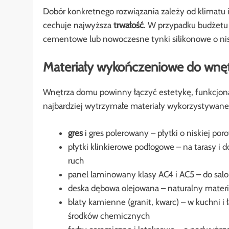
Dobór konkretnego rozwiązania zależy od klimatu i
cechuje najwyższa
trwałość
. W przypadku budżetu
cementowe lub nowoczesne tynki silikonowe o nis
Materiały wykończeniowe do wnętr
Wnętrza domu powinny łączyć estetykę, funkcjona
najbardziej wytrzymałe materiały wykorzystywane
gres
i gres polerowany – płytki o niskiej por
płytki klinkierowe podłogowe – na tarasy i
ruch
panel laminowany klasy AC4 i AC5 – do salo
deska dębowa olejowana – naturalny materia
blaty kamienne (granit, kwarc) – w kuchni i
środków chemicznych