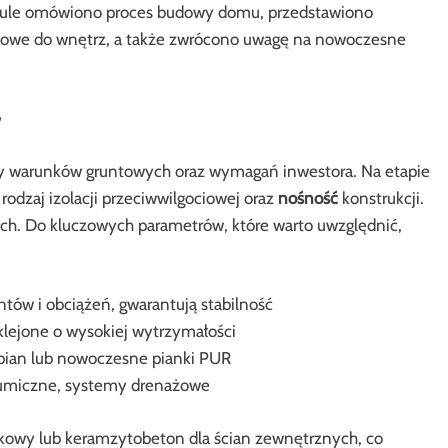
tykule omówiono proces budowy domu, przedstawiono
niowe do wnętrz, a także zwrócono uwagę na nowoczesne
zy warunków gruntowych oraz wymagań inwestora. Na etapie
odzaj izolacji przeciwwilgociowej oraz
nośność
konstrukcji.
dach. Do kluczowych parametrów, które warto uwzględnić,
tów i obciążeń, gwarantują stabilność
klejone o wysokiej wytrzymałości
opian lub nowoczesne pianki PUR
itumiczne, systemy drenażowe
owy lub keramzytobeton dla ścian zewnętrznych, co