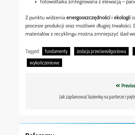
fotowoltaika zintegrowana z elewacją – pan
Z punktu widzenia
energooszczędności
i
ekologii
is
procesie produkcji oraz możliwie długiej trwałości
materiałów z recyklingu można zmniejszyć ślad wę
Tagged:
fundamenty
izolacja przeciwwilgociowa
wykończeniowe
Nawigacja
Previo
wpisu
Jak zaplanować łazienkę na parterze i pięt