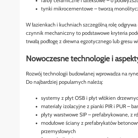
farby ceramiczne i lateksowe – o podwyższ
tynki mikrocementowe – tworzą monolityc
W łazienkach i kuchniach szczególną rolę odgrywa
czynnik mechaniczny to podstawowe kryteria pod
trwałą podłogę z drewna egzotycznego lub gresu 
Nowoczesne technologie i aspekt
Rozwój technologii budowlanej wprowadza na rynek 
Do najbardziej popularnych należą:
systemy z płyt OSB i płyt włókien drzewny
materiały izolacyjne z pianki PIR i PUR – b
płyty warstwowe SIP – prefabrykowane, z r
modułowe ściany z prefabrykatów betonowy
przemysłowych