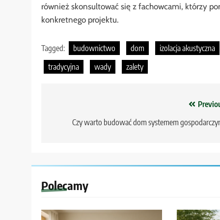
również skonsultować się z fachowcami, którzy p
konkretnego projektu.
Tagged:
budownictwo
dom
izolacja akustyczna
tradycyjna
wady
zalety
Nawigacja
Previo
wpisu
Czy warto budować dom systemem gospodarczy
Polecamy