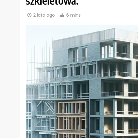
szkieletowa.
2 lata ago
6 mins