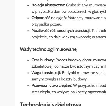
Izolacja akustyczna:
Grube ściany murowane z
w przypadku domów położonych w głośnych
Odporność na ogień:
Materiały murowane są
przypadku pożaru.
Możliwość różnorodnych aranżacji:
Technolo
projekcie, co daje większą swobodę w aranża
Wady technologii murowanej
Czas budowy:
Proces budowy domu murowane
szkieletowej, co może być istotnym czynni
Waga konstrukcji:
Budynki murowane są cię
samym zwiększa koszty budowy.
Przewodnictwo cieplne:
W przypadku nieodp
strat ciepła, co wpływa na koszty ogrzewani
Technologia szkieletowa