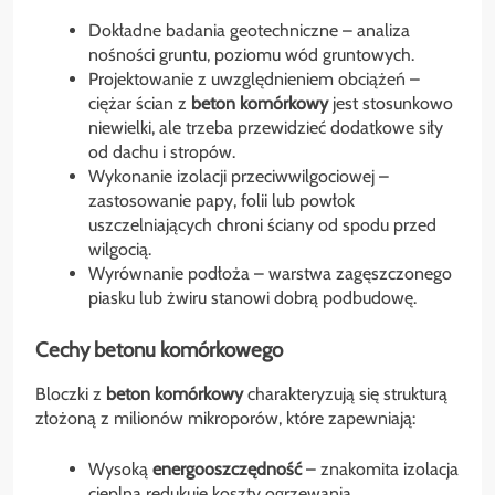
Dokładne badania geotechniczne – analiza
nośności gruntu, poziomu wód gruntowych.
Projektowanie z uwzględnieniem obciążeń –
ciężar ścian z
beton komórkowy
jest stosunkowo
niewielki, ale trzeba przewidzieć dodatkowe siły
od dachu i stropów.
Wykonanie izolacji przeciwwilgociowej –
zastosowanie papy, folii lub powłok
uszczelniających chroni ściany od spodu przed
wilgocią.
Wyrównanie podłoża – warstwa zagęszczonego
piasku lub żwiru stanowi dobrą podbudowę.
Cechy betonu komórkowego
Bloczki z
beton komórkowy
charakteryzują się strukturą
złożoną z milionów mikroporów, które zapewniają:
Wysoką
energooszczędność
– znakomita izolacja
cieplna redukuje koszty ogrzewania.