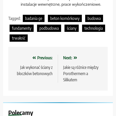
instalacje wewnętrzne, prace wykończeniowe.
Tagged:
badania ge
beton komórkowy
budowa
fundamenty
podbudowa
ściany
technologia
trwałość
Nawigacja
Previous:
Next:
wpisu
Jak wykonać ściany z
Jakie są różnice między
bloczków betonowych
Porothermem a
Silikatem
Polecamy